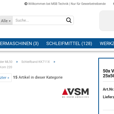
Willkommen bei MSB Technik | Nur für Gewerbetreibende
Sprache auswählen
Alle
Lieferland
ERMASCHINEN (3)
SCHLEIFMITTEL (128)
WERKZ
»
»
nder ML50
Schleifband KK711X
Korn 220
50x 
Konto erstellen
25x5
15
Artikel in dieser Kategorie
zter »
Passwort vergessen?
Art.Nr.
Lieferz