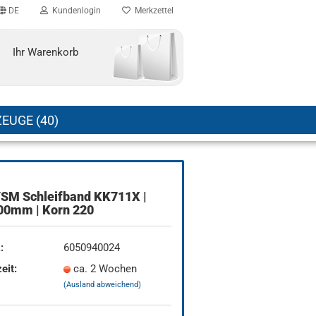
DE
Kundenlogin
Merkzettel
Ihr Warenkorb
EUGE (40)
VSM Schleifband KK711X |
00mm | Korn 220
:
6050940024
eit:
ca. 2 Wochen
(Ausland abweichend)