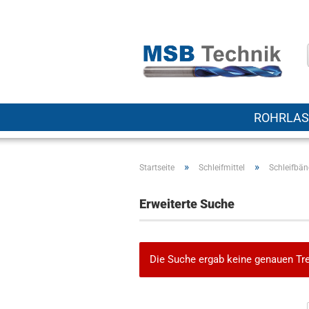
ROHRLAS
»
»
Startseite
Schleifmittel
Schleifbä
Erweiterte Suche
Die Suche ergab keine genauen Tre