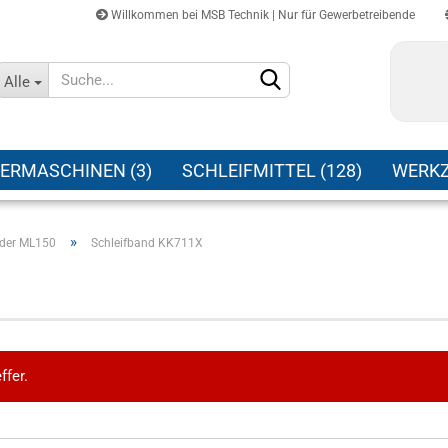
Willkommen bei MSB Technik | Nur für Gewerbetreibende
Sprache auswählen
Alle
Lieferland
ERMASCHINEN (3)
SCHLEIFMITTEL (128)
WERKZ
»
nder ML150
Schleifband KK711X
Konto erstellen
Passwort vergessen?
ffer.