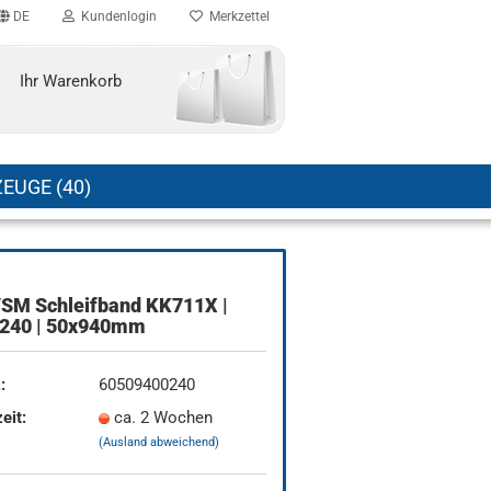
DE
Kundenlogin
Merkzettel
Ihr Warenkorb
EUGE (40)
VSM Schleifband KK711X |
 240 | 50x940mm
:
60509400240
eit:
ca. 2 Wochen
(Ausland abweichend)