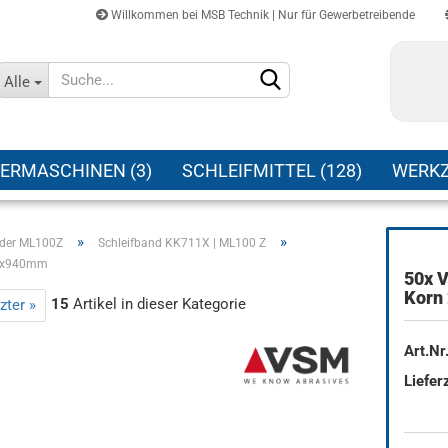
Willkommen bei MSB Technik | Nur für Gewerbetreibende
Sprache auswählen
Alle
Lieferland
ERMASCHINEN (3)
SCHLEIFMITTEL (128)
WERKZ
»
»
nder ML100Z
Schleifband KK711X | ML100 Z
50x940mm
50x 
Konto erstellen
Korn
15
Artikel in dieser Kategorie
zter »
Passwort vergessen?
Art.Nr.
Lieferz