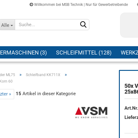
Willkommen bei MSB Technik | Nur für Gewerbetreibende
Sprache auswählen
Alle
Lieferland
ERMASCHINEN (3)
SCHLEIFMITTEL (128)
WERKZ
»
»
nder ML75
Schleifband KK711X
Korn 60
50x 
Konto erstellen
25x8
15
Artikel in dieser Kategorie
zter »
Passwort vergessen?
Art.Nr.
Lieferz