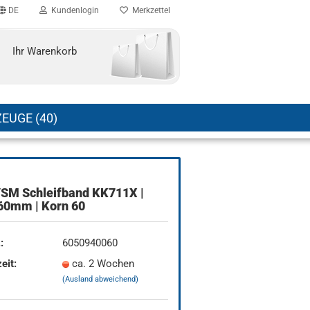
DE
Kundenlogin
Merkzettel
Ihr Warenkorb
EUGE (40)
VSM Schleifband KK711X |
60mm | Korn 60
:
6050940060
eit:
ca. 2 Wochen
(Ausland abweichend)