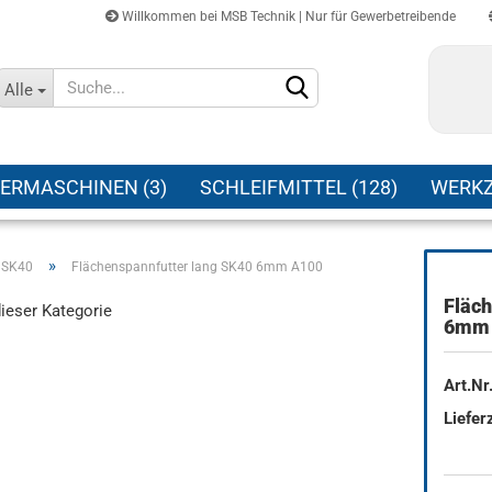
Willkommen bei MSB Technik | Nur für Gewerbetreibende
Sprache auswählen
Alle
Lieferland
ERMASCHINEN (3)
SCHLEIFMITTEL (128)
WERKZ
»
 SK40
Flächenspannfutter lang SK40 6mm A100
Fläch
dieser Kategorie
Konto erstellen
6mm 
Passwort vergessen?
Art.Nr.
Lieferz