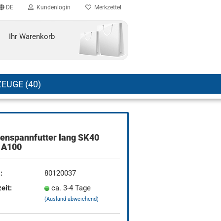
DE
Kundenlogin
Merkzettel
Ihr Warenkorb
EUGE (40)
enspannfutter lang SK40
A100
:
80120037
eit:
ca. 3-4 Tage
(Ausland abweichend)