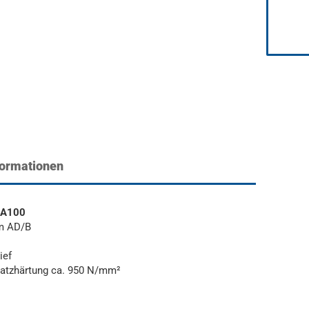
formationen
 A100
m AD/B
ief
nsatzhärtung ca. 950 N/mm²