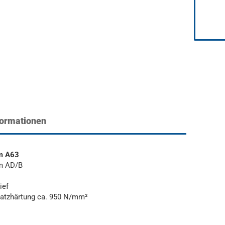
formationen
m A63
m AD/B
ief
nsatzhärtung ca. 950 N/mm²