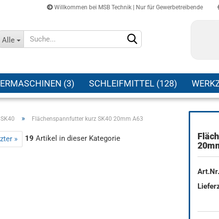
Willkommen bei MSB Technik | Nur für Gewerbetreibende
Sprache auswählen
Alle
Lieferland
ERMASCHINEN (3)
SCHLEIFMITTEL (128)
WERKZ
»
 SK40
Flächenspannfutter kurz SK40 20mm A63
Fläch
19
Artikel in dieser Kategorie
zter »
Konto erstellen
20mm
Passwort vergessen?
Art.Nr.
Lieferz